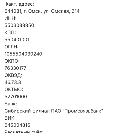
Факт. адрес:
644031, г. Омск, ул. Омская, 214
ИНН:
5503088850
КПП:
550401001
ОГРН:
1055504030240
ОКПО:
76330177
ОКВЭД:
46.73.3
ОКТМО:
52701000
Банк:
Сибирский филиал ПАО "Промсвязьбанк"
БИК:
045004816
Расчетный счёт: